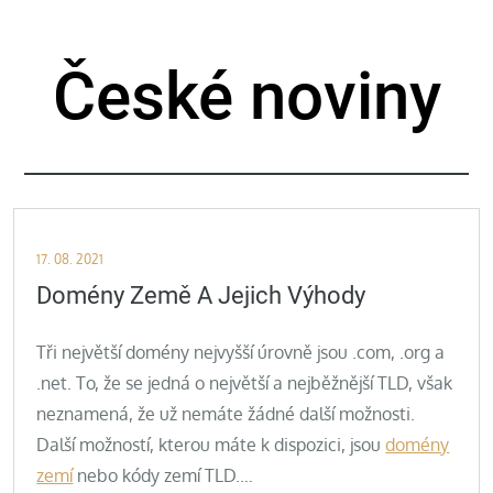
Skip
to
České noviny
content
Posted
17. 08. 2021
on
Domény Země A Jejich Výhody
Tři největší domény nejvyšší úrovně jsou .com, .org a
.net. To, že se jedná o největší a nejběžnější TLD, však
neznamená, že už nemáte žádné další možnosti.
Další možností, kterou máte k dispozici, jsou
domény
zemí
nebo kódy zemí TLD.…