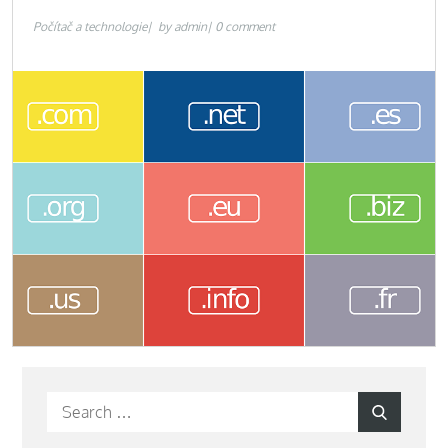
Počítač a technologie
by
admin
0 comment
Search
Search
for: