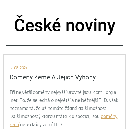
Skip
to
České noviny
content
Posted
17. 08. 2021
on
Domény Země A Jejich Výhody
Tři největší domény nejvyšší úrovně jsou .com, .org a
.net. To, že se jedná o největší a nejběžnější TLD, však
neznamená, že už nemáte žádné další možnosti.
Další možností, kterou máte k dispozici, jsou
domény
zemí
nebo kódy zemí TLD.…