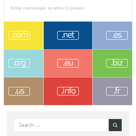
Počítač a technologie
by
admin
0 comment
Search
Search
for: