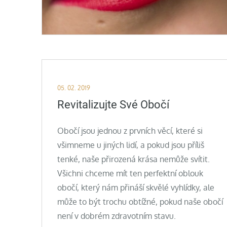
Posted
05. 02. 2019
on
Revitalizujte Své Obočí
Obočí jsou jednou z prvních věcí, které si
všimneme u jiných lidí, a pokud jsou příliš
tenké, naše přirozená krása nemůže svítit.
Všichni chceme mít ten perfektní oblouk
obočí, který nám přináší skvělé vyhlídky, ale
může to být trochu obtížné, pokud naše obočí
není v dobrém zdravotním stavu.