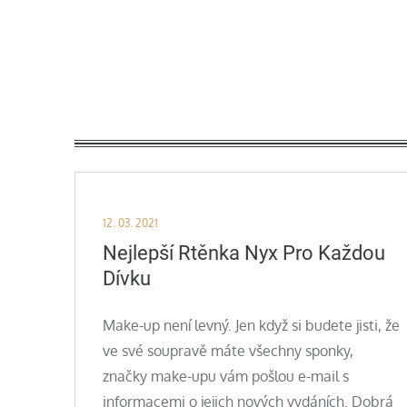
Skip
to
content
Posted
12. 03. 2021
on
Nejlepší Rtěnka Nyx Pro Každou
Dívku
Make-up není levný. Jen když si budete jisti, že
ve své soupravě máte všechny sponky,
značky make-upu vám pošlou e-mail s
informacemi o jejich nových vydáních. Dobrá