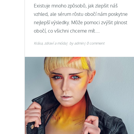
Existuje mnoho způsobů, jak zlepšit náš
vzhled, ale sérum růstu obočí nám poskytne
nejlepší výsledky. Může pomoci zvýšit plnost
obočí, co všichni chceme mít.…
Krása, zdraví a móda
by
admin
0 comment