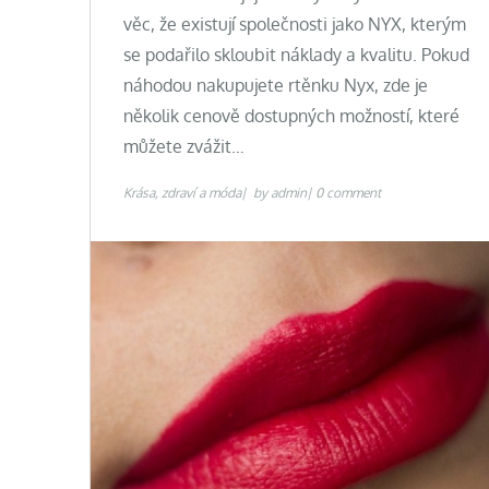
věc, že existují společnosti jako NYX, kterým
se podařilo skloubit náklady a kvalitu. Pokud
náhodou nakupujete rtěnku Nyx, zde je
několik cenově dostupných možností, které
můžete zvážit…
Krása, zdraví a móda
by
admin
0 comment