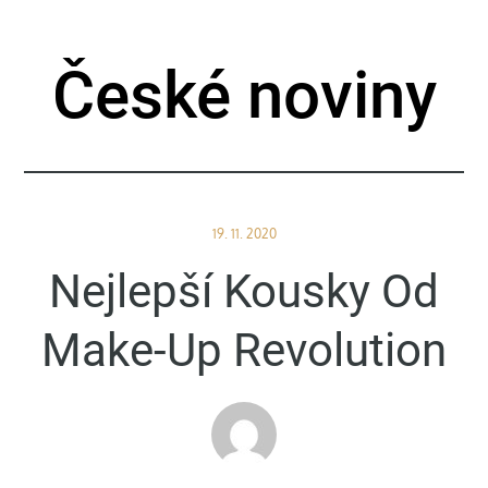
Skip
to
České noviny
content
Posted
19. 11. 2020
on
Nejlepší Kousky Od
Make-Up Revolution