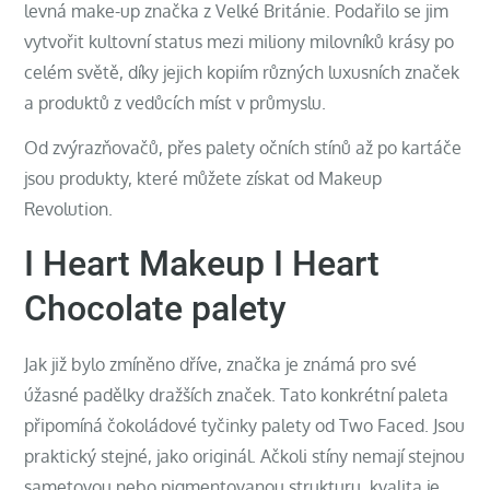
levná make-up značka z Velké Británie. Podařilo se jim
vytvořit kultovní status mezi miliony milovníků krásy po
celém světě, díky jejich kopiím různých luxusních značek
a produktů z vedůcích míst v průmyslu.
Od zvýrazňovačů, přes palety očních stínů až po kartáče
jsou produkty, které můžete získat od Makeup
Revolution.
I Heart Makeup I Heart
Chocolate palety
Jak již bylo zmíněno dříve, značka je známá pro své
úžasné padělky dražších značek. Tato konkrétní paleta
připomíná čokoládové tyčinky palety od Two Faced. Jsou
praktický stejné, jako originál. Ačkoli stíny nemají stejnou
sametovou nebo pigmentovanou strukturu, kvalita je