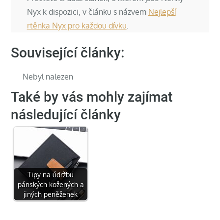
Nyx k dispozici, v článku s názvem
Nejlepší
rtěnka Nyx pro každou dívku
.
Související články:
Nebyl nalezen
Také by vás mohly zajímat
následující články
Tipy na údržbu
pánských kožených a
jiných peněženek