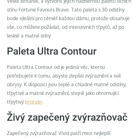
Velké Británie, a vytvořili jejich nádhernou paletu očních
stínu Fortune Favours Brave. Tato paleta s 30 odstíny
bude ideální pro téměř každou dámu, protože obsahuje
vše, co můžete požádat, od intenzivních třpytů, až po
lesklé a matné stíny.
Paleta Ultra Contour
Paleta Ultra Contour od je jediná věc, kterou
potřebujete k tomu, abyste zlepšili zvýraznění a své
obrysy. K dispozici jsou teplé a chladné matné odstíny,
třpytivé a matné zvýraznění, stejně jako ohromující
třpytivý
bronzer
.
Živý zapečený zvýrazňovač
Zapečený zvýrazňovač Vivid patří mezi nejlepší