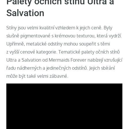
Palety očních stínů Ultra a
Salvation
Stíny jsou velmi kvalitní vzhledem k jejich ceně. Byly
slušně pigmentované s krémovou texturou, která vydrží.
Upřímně, metalické odstíny mohou soupeřit s těmi
z vyšší cenové kategorie. Tematické palety očních stínů
Ultra a Salvation od Mermaids Forever nabízejí vzrušující
řadu nádherných a jedinečných odstínů. Jejich sbírání
může být také velmi zábavné.